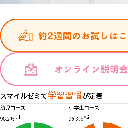
学習習慣
スマイルゼミで
が定着
幼児コース
小学生コース
※1
※2
98
.2
%
95
.3
%