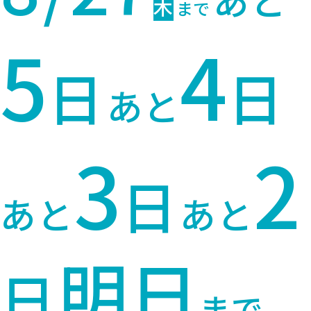
木
まで
5
4
日
日
あと
3
2
日
あと
あと
明日
日
ま
で