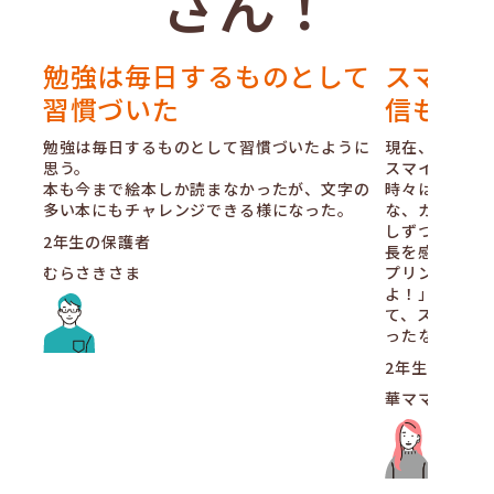
さん！
勉強は毎日するものとして
スマイル
習慣づいた
信もつい
勉強は毎日するものとして習慣づいたように
現在、小学１
思う。
スマイルゼミ
本も今まで絵本しか読まなかったが、文字の
時々はみ出し
多い本にもチャレンジできる様になった。
な、カタカナ
しずつ読み書
2年生の保護者
長を感じます
むらさきさま
プリントの名
よ！」と、と
て、スマイル
ったなと思い
2年生の保護者
華ママさま