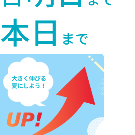
本日
ま
で