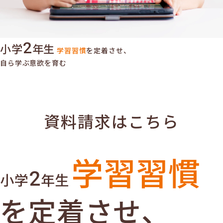
2
小学
年生
学習習慣
を定着させ、
自ら学ぶ意欲を育む
資料請求はこちら
学習習慣
2
小学
年生
を定着させ、