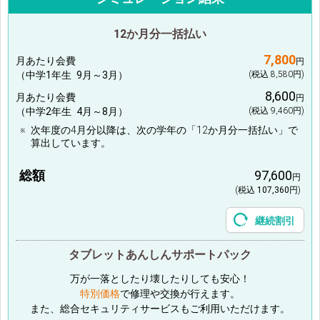
12か月分一括払い
7,800
月あたり会費
円
（
中学1年生
9
月
～
3
月
）
(税込
8,580
円)
8,600
月あたり会費
円
（
中学2年生
4
月～
8
月）
(税込
9,460
円)
次年度の4月分以降は、次の学年の「12か月分一括払い」で
算出しています。
総額
97,600
円
(税込
107,360
円)
継続割引
タブレットあんしんサポートパック
万が一落としたり壊したりしても安心！
特別価格
で修理や交換が行えます。
また、総合セキュリティサービスもご利用いただけます。