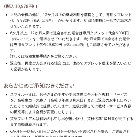
」
（税込 10,978円）
上記の会費の他に、12か月以上の継続利用を前提として、専用タブレット
代「9,980円
」がかかります。初回請求時に一括でご請求さ
（税込 10,978円）
せていただきます。
6か月以上、12か月未満で退会された場合は専用タブレット代金6,980円
をご請求させていただきます。6か月未満で退会された場合
（税込 7,678円）
は専用タブレット代金29,820円
をご請求させていただきま
（税込 32,802円）
す。
詳しくは
各種変更手続き
をご覧ください。
退会後、再度ご入会される場合には、改めてタブレット端末を購入いただ
く必要があります。
あらかじめご承知おきください
スマイルゼミは、お子さまの学年や学習進度に合わせた教材・サービス
を、高校生コース終了（高校３年生３月末日）または退会のお申し出をい
ただくまで継続的に提供いたします。進級に際しては教材・サービス内容
の拡充等により会費が変更になります。
英語プレミアムは解約のお申し出が無い限り、英検Ⓡ準1級対策が完了する
まで自動継続されます。
6か月分一括払いまたは12か月分一括払いを選択された場合、ご進級され