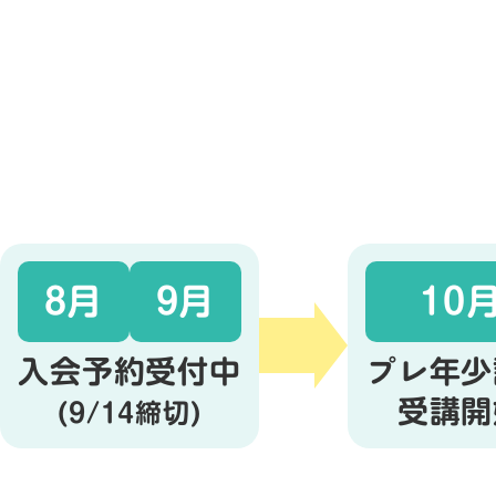
延長！
8月
9月
10
入会予約受付中
プレ年少
受講開
(9/14締切)