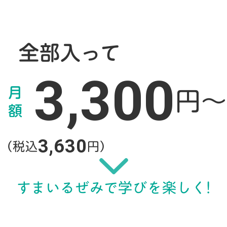
全部入って
3,300
月
円〜
額
3,630
（税込
円）
すまいるぜみで学びを楽しく!