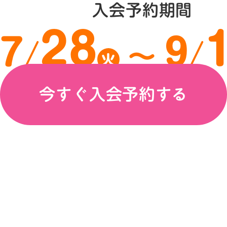
入会予約期間
28
7
9
/
/
〜
火
今すぐ入会予約する