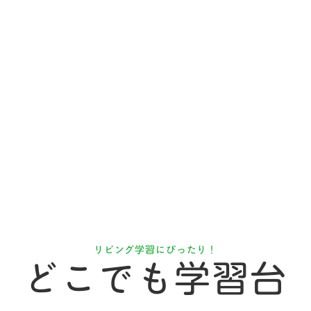
入会予約お申し込み
で
※
全員
プレゼント
に
リビング学習にぴったり！
どこでも学習台