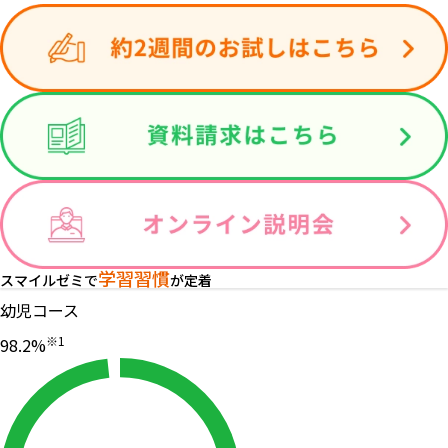
学習習慣
スマイルゼミで
が定着
幼児コース
※1
98
.2
%