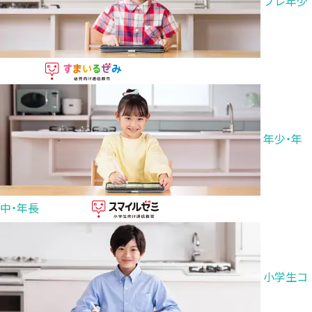
プレ年少
年少・年
中・年長
小学生コ