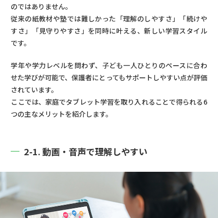
9. 導入前に確認したい注意点（視力・姿勢・依存な
のではありません。
従来の紙教材や塾では難しかった「理解のしやすさ」「続けや
ど）
すさ」「見守りやすさ」を同時に叶える、新しい学習スタイル
9-1. 視力・姿勢への影響と家庭でできる対策
です。
9-2. 利用時間制限やペアレンタルコントロールの
学年や学力レベルを問わず、子ども一人ひとりのペースに合わ
活用
せた学びが可能で、保護者にとってもサポートしやすい点が評価
9-3. ネットトラブル・個人情報保護の注意点
されています。
ここでは、家庭でタブレット学習を取り入れることで得られる6
10. 導入後のサポートと家庭でできる工夫
つの主なメリットを紹介します。
10-1. 学習習慣を定着させる家庭ルールづくり
10-2. 親子で一緒に振り返る時間のつくり方
2-1. 動画・音声で理解しやすい
10-3. モチベーションを維持する声かけのコツ
11. タブレット学習ならスマイルゼミ
12. 年齢別おすすめガイドまとめ（幼児〜高校生への