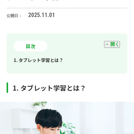
2025.11.01
公開日：
目次
1. タブレット学習とは？
2. タブレット学習のメリット6つ
1. タブレット学習とは？
2-1. 動画・音声で理解しやすい
2-2. AIが苦手を分析し、最適な問題を出題
2-3. 学習の進み具合を可視化できる
2-4. 親がスマホで進捗を確認できる
2-5. いつでもどこでも学習できる