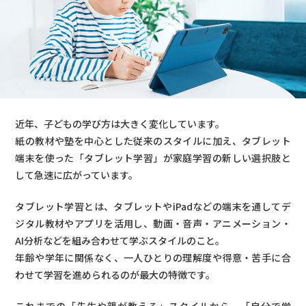
2-6. デジタルリテラシーが自然に身につく
3. タブレット学習のデメリット4つ
3-1. 視力や姿勢への影響がある
3-2. ゲームや動画への誘惑が強い
3-3. 初期費用・通信費がかかる
近年、子どもの学び方は大きく変化しています。
紙の教材や塾を中心とした従来のスタイルに加え、タブレット
4. 紙の勉強との違い
端末を使った「タブレット学習」が家庭学習の新しい選択肢と
4-1. 「理解」はタブレット、「定着」は紙が得意
して急速に広がっています。
4-2. 書くことで鍛えられる力と、タブレットで伸
タブレット学習とは、タブレットやiPadなどの端末を通してデ
ばせる力
ジタル教材やアプリを活用し、動画・音声・アニメーション・
AI分析などを組み合わせて学ぶスタイルのこと。
4-3. 効果的なハイブリッド学習の進め方
年齢や学年に関係なく、一人ひとりの理解度や得意・苦手に合
わせて学習を進められるのが最大の特徴です。
5. 塾や通信教育との違い・費用比較
5-1. 学習スタイルの違い