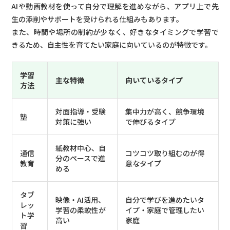
AIや動画教材を使って自分で理解を進めながら、アプリ上で先
生の添削やサポートを受けられる仕組みもあります。
また、時間や場所の制約が少なく、好きなタイミングで学習で
きるため、自主性を育てたい家庭に向いているのが特徴です。
学習
主な特徴
向いているタイプ
方法
対面指導・受験
集中力が高く、競争環境
塾
対策に強い
で伸びるタイプ
紙教材中心、自
通信
コツコツ取り組むのが得
分のペースで進
教育
意なタイプ
める
タブ
映像・AI活用、
自分で学びを進めたいタ
レッ
学習の柔軟性が
イプ・家庭で管理したい
ト学
高い
家庭
習