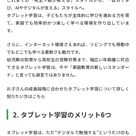
これまでの「先生や親が教える」スタイルから、「自分で学
び、AIやデジタルが支える」スタイルへ。
5-2. 費用・時間・サポート体制を比較
タブレット学習は、子どもたちが主体的に学びを進める力を育
て、家庭でも効率的かつ楽しく学べる環境を作り出していま
6. タブレット学習が向いている家庭・向かない家庭
す。
6-1. 向いている家庭の特徴
さらに、インターネット環境さえあれば、リビングでも移動中
6-2. 向かない家庭の特徴
でもどこでも学べる柔軟さも魅力です。
幼児期の知育から高校生の受験対策まで、幅広い年齢層に対応
7. 実際に変わった！家庭別のお客様の声
できるタブレット学習は、今や「家庭教育の新しいスタンダー
ド」と言っても過言ではありません。
8. タブレット教材・端末の選び方
お子さんの成長段階に合わせたタブレット学習について詳しく
8-1. 教材を選ぶ基準（学習目的・学年・操作性）
知りたい方はこちら
8-2. 端末を選ぶ基準（専用タブレット vs 市販タブ
レット）
2. タブレット学習のメリット6つ
8-3. 無料体験で相性を確認する方法
タブレット学習は、ただ“デジタルで勉強する”というだけのも