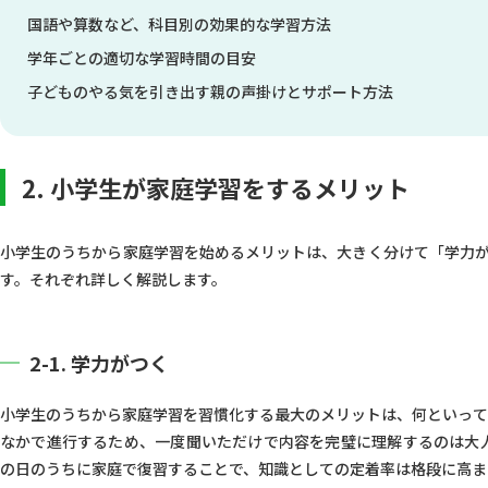
4-1. 国語の場合
国語や算数など、科目別の効果的な学習方法
4-2. 算数の場合
学年ごとの適切な学習時間の目安
4-3. 社会の場合
子どものやる気を引き出す親の声掛けとサポート方法
4-4. 理科の場合
4-5. 英語の場合
2. 小学生が家庭学習をするメリット
5. 家庭学習の時間の目安【学年別】
5-1. 低学年
小学生のうちから家庭学習を始めるメリットは、大きく分けて「学力が
す。それぞれ詳しく解説します。
5-2. 中学年
5-3. 高学年
2-1. 学力がつく
6. 子どもに家庭学習を促す上手な声掛け
小学生のうちから家庭学習を習慣化する最大のメリットは、何といって
なかで進行するため、一度聞いただけで内容を完璧に理解するのは大
7. 保護者にできるサポート方法
の日のうちに家庭で復習することで、知識としての定着率は格段に高ま
7-1. 低学年の場合