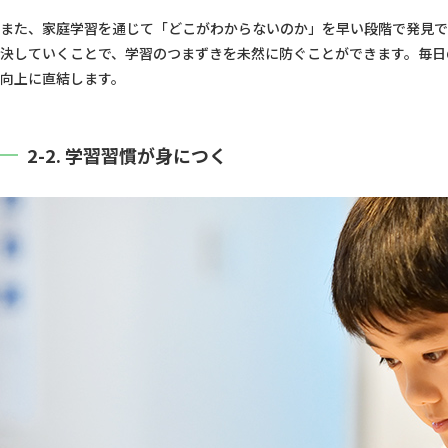
7-2. 中学年の場合
また、家庭学習を通じて「どこがわからないのか」を早い段階で発見で
決していくことで、学習のつまずきを未然に防ぐことができます。毎日
7-3. 高学年の場合
向上に直結します。
8. スマイルゼミなら家庭学習が続く理由
2-2. 学習習慣が身につく
9. まとめ