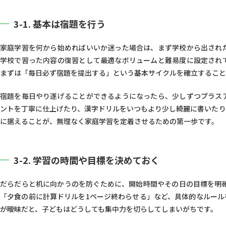
3-1. 基本は宿題を行う
家庭学習を何から始めればいいか迷った場合は、まず学校から出され
学校で習った内容の復習として最適なボリュームと難易度に設定され
まずは「毎日必ず宿題を提出する」という基本サイクルを確立すること
宿題を毎日やり遂げることができるようになったら、少しずつプラス
ントを丁寧に仕上げたり、漢字ドリルをいつもより少し綺麗に書いたり
に据えることが、無理なく家庭学習を定着させるための第一歩です。
3-2. 学習の時間や目標を決めておく
だらだらと机に向かうのを防ぐために、開始時間やその日の目標を明確
「夕食の前に計算ドリルを1ページ終わらせる」など、具体的なルール
が曖昧だと、子どもはどうしても集中力を切らしてしまいがちです。