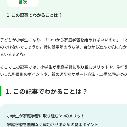
目次
1. この記事でわかることは？
2. 小学生が家庭学習をするメリット
子どもが小学生になり、「いつから家庭学習を始めればいいのか」「
2-1. 学力がつく
のではないでしょうか。特に低学年のうちは、自分から進んで机に向か
2-2. 学習習慣が身につく
まいますよね。
2-3. 時間管理能力が身につく
そこでこの記事では、小学生が家庭学習に取り組むメリットや、学年
いった科目別のポイントや、親の適切なサポート方法・上手な声掛けの
3. 家庭学習を成功させるポイント
3-1. 基本は宿題を行う
1. この記事でわかることは？
3-2. 学習の時間や目標を決めておく
3-3. 子どもにルールを決めさせる
小学生が家庭学習に取り組む3つのメリット
4. 家庭学習を成功させるポイント【科目別】
家庭学習を無理なく成功させるための基本ポイント