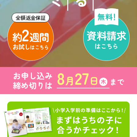
全額返金保証
2
資料請求
約
週間
はこちら
お試し
はこちら
8
27
お申し込み
月
日
まで
木
締め切りは