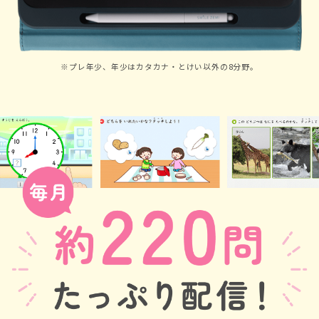
※プレ年少、年少はカタカナ・とけい以外の8分野。