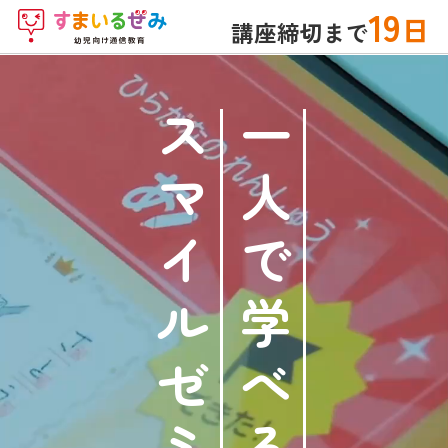
19
日
講座締切まで
スマイルゼミ
一人で学べる