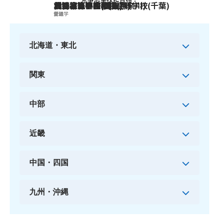
日比谷高等学校(東京)
横浜翠嵐高等学校(神奈川)
渋谷教育学園幕張高等学校(千葉)
大宮高等学校(埼玉)
刈谷高等学校(愛知)
北野高等学校(大阪)
普通
普通
普通
普通
普通
文理学
北海道・東北
関東
中部
近畿
中国・四国
九州・沖縄