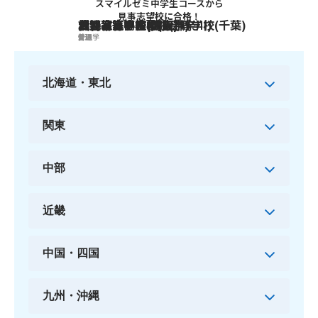
スマイルゼミ中学生コースから
見事
志望校に合格
！
日比谷高等学校(東京)
横浜翠嵐高等学校(神奈川)
渋谷教育学園幕張高等学校(千葉)
大宮高等学校(埼玉)
刈谷高等学校(愛知)
北野高等学校(大阪)
普通
普通
普通
普通
普通
文理学
北海道・東北
関東
中部
近畿
中国・四国
九州・沖縄