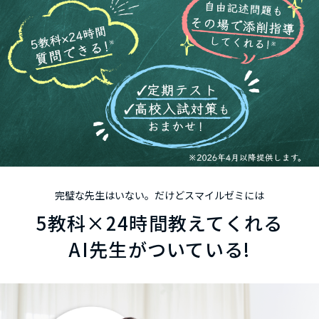
完璧な先生はいない。だけどスマイルゼミには
5
教科
×24
時間
教えてくれる
AI先生がついている!