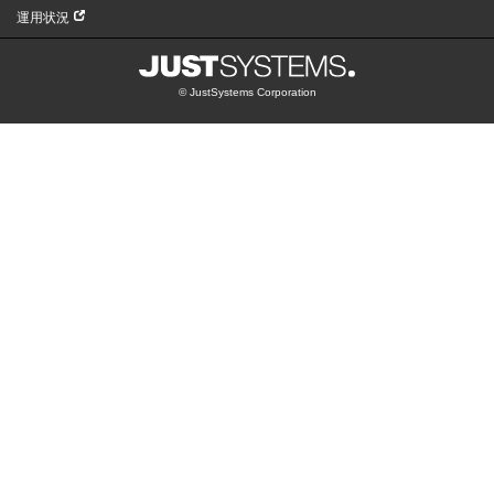
運用状況
© JustSystems Corporation