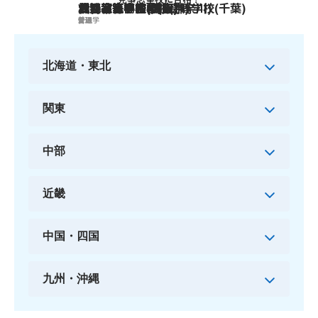
日比谷高等学校(東京)
横浜翠嵐高等学校(神奈川)
渋谷教育学園幕張高等学校(千葉)
大宮高等学校(埼玉)
刈谷高等学校(愛知)
北野高等学校(大阪)
普通
普通
普通
普通
普通
文理学
北海道・東北
関東
中部
近畿
中国・四国
九州・沖縄