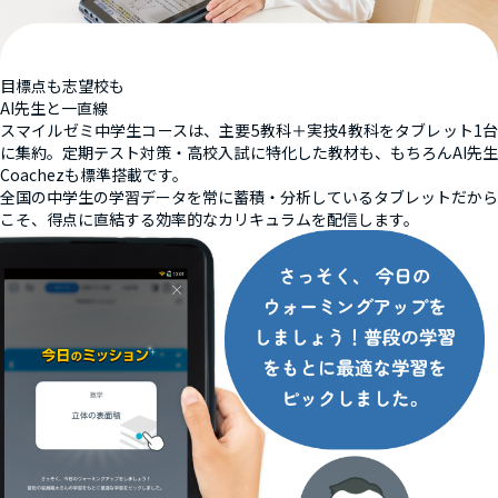
目標点も志望校も
AI先生と一直線
スマイルゼミ中学生コースは、主要5教科＋実技4教科をタブレット1台
に集約。定期テスト対策・高校入試に特化した教材も、もちろんAI先生
Coachezも標準搭載です。
全国の中学生の学習データを常に蓄積・分析しているタブレットだから
こそ、得点に直結する効率的なカリキュラムを配信します。