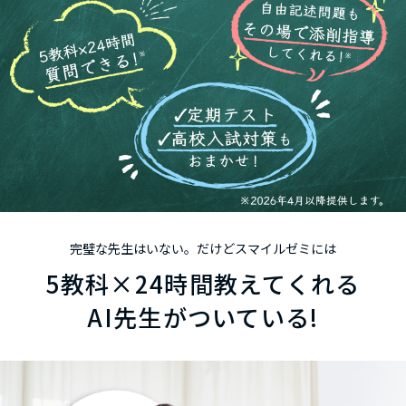
完璧な先生はいない。だけどスマイルゼミには
5
教科
×24
時間
教えてくれる
AI先生がついている!