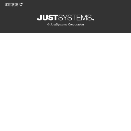
運用状況
© JustSystems Corporation