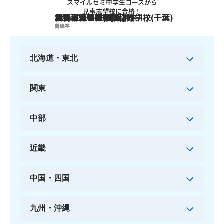
スマイルゼミ中学生コースから
見事
志望校に合格
！
日比谷高等学校(東京)
横浜翠嵐高等学校(神奈川)
渋谷教育学園幕張高等学校(千葉)
大宮高等学校(埼玉)
刈谷高等学校(愛知)
北野高等学校(大阪)
普通
普通
普通
普通
普通
文理学
北海道・東北
関東
中部
近畿
中国・四国
九州・沖縄