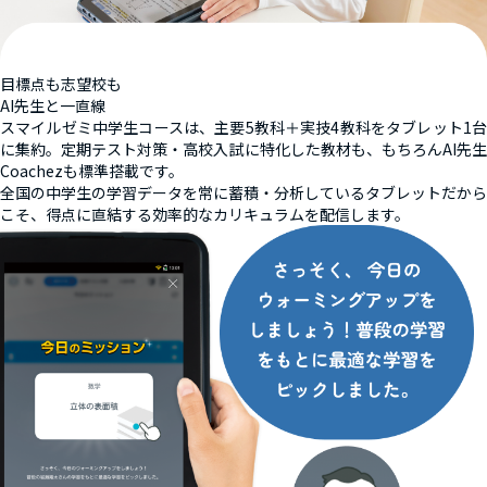
目標点も志望校も
AI先生と一直線
スマイルゼミ中学生コースは、主要5教科＋実技4教科をタブレット1台
に集約。定期テスト対策・高校入試に特化した教材も、もちろんAI先生
Coachezも標準搭載です。
全国の中学生の学習データを常に蓄積・分析しているタブレットだから
こそ、得点に直結する効率的なカリキュラムを配信します。