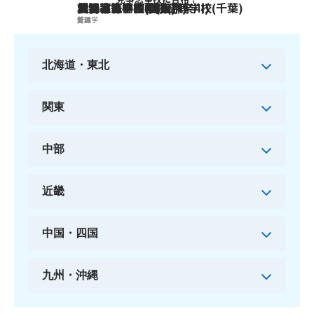
日比谷高等学校(東京)
横浜翠嵐高等学校(神奈川)
渋谷教育学園幕張高等学校(千葉)
大宮高等学校(埼玉)
刈谷高等学校(愛知)
北野高等学校(大阪)
普通
普通
普通
普通
普通
文理学
北海道・東北
関東
中部
近畿
中国・四国
九州・沖縄