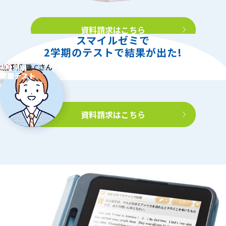
資料請求はこちら
スマイルゼミで
2学期のテストで結果が出た!
中学1年生 A
5教科合計
中学1年生 B
5教科合計
中学2年生 C
5教科合計
さん
さん
さん
1学期
2学期
1学期
2学期
1学期
2学期
165
288
453
192
218
410
219
200
419
期末テスト
中間テスト
期末テスト
中間テスト
期末テスト
中間テスト
※詳細
資料請求はこちら