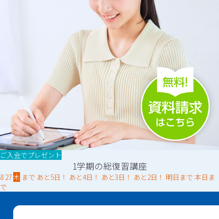
ご入会でプレゼント
1学期の総復習講座
8
27
木
まで
あと
5
日！
あと
4
日！
あと
3
日！
あと
2
日！
明日
まで
本日
ま
で