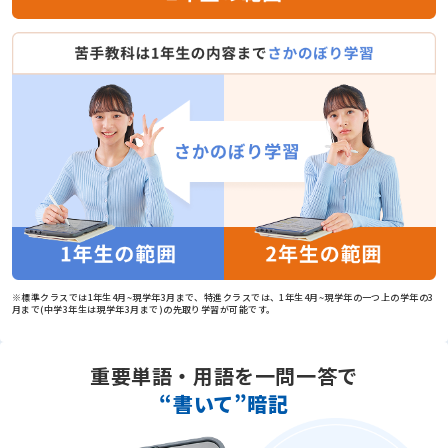
※標準クラスでは1年生4月~現学年3月まで、特進クラスでは、1年生4月~現学年の一つ上の学年の3
月まで(中学3年生は現学年3月まで)の先取り学習が可能です。
重要単語・用語を一問一答で
“書いて”暗記