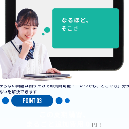
からない問題は囲うだけで即質問可能！「いつでも、どこでも」分
ないを解決できます
この夏期講習、
まるごと追加費用
0
円！