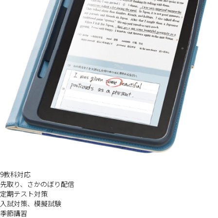
中学生に必要な学びを1台に集
約
!
9教科対応
先取り、さかのぼり配信
定期テスト対策
入試対策、模擬試験
季節講習